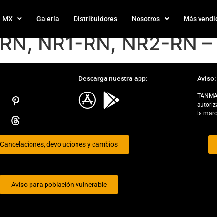
a MX
Galería
Distribuidores
Nosotros
Más vendi
RN, NR1-RN, NR2-RN – I
Descarga nuestra app:
Aviso:
TANMAX 
Elemento de Lista
autoriz
la mar
Cancelaciones, devoluciones y cambios
Aviso para población vulnerable