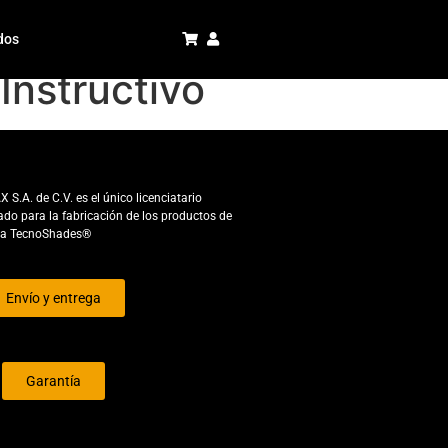
dos
nstructivo
S.A. de C.V. es el único licenciatario
ado para la fabricación de los productos de
ca TecnoShades®
Envío y entrega
Garantía