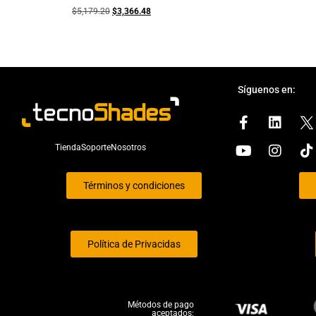
$
5,179.20
$
3,366.48
Síguenos en:
Tienda
Soporte
Nosotros
Términos y condiciones
Política de Privacidas
Métodos de pago
aceptados: