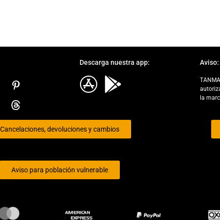
Descarga nuestra app:
Aviso:
TANMAX 
Elemento de Lista
autoriz
la mar
Cancelaciones, devoluciones y cambios
Aviso para población vulnerable