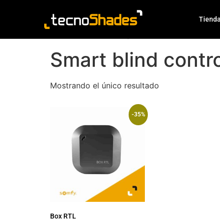
Haz clic aquí
Tiend
/ Productos etiquetados “Smart blind co
Inicio
Smart blind contro
Mostrando el único resultado
-35%
Box RTL