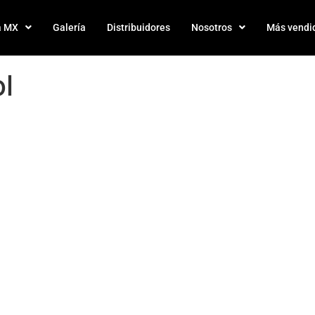
a MX
Galería
Distribuidores
Nosotros
Más vendi
ntrol”
l