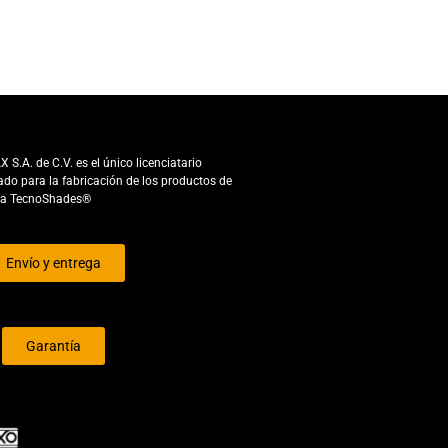
S.A. de C.V. es el único licenciatario
ado para la fabricación de los productos de
ca TecnoShades®
Envío y entrega
Garantía