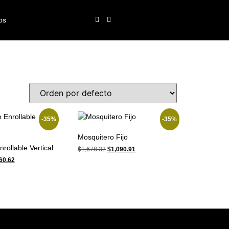
os
-35%
-35%
Mosquitero Fijo
rollable Vertical
$
1,678.32
$
1,090.91
60.62