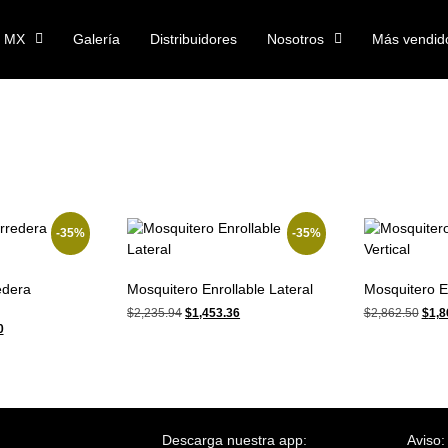
a MX
Galería
Distribuidores
Nosotros
Más vendid
-35%
-35%
edera
Mosquitero Enrollable Lateral
Mosquitero En
$
2,235.94
$
1,453.36
$
2,862.50
$
1,8
0
Descarga nuestra app:
Aviso: