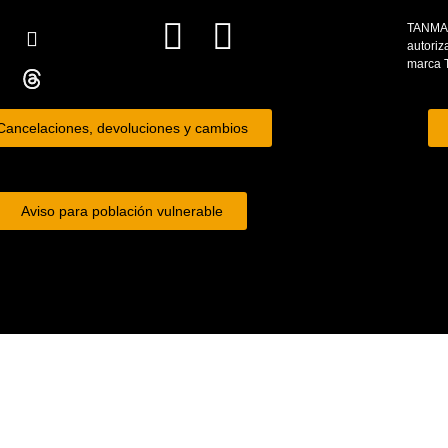
TANMAX 
Elemento de Lista
autoriz
marca 
Cancelaciones, devoluciones y cambios
Aviso para población vulnerable