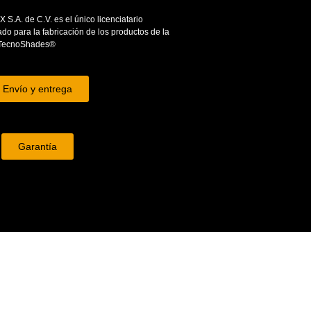
S.A. de C.V. es el único licenciatario
ado para la fabricación de los productos de la
TecnoShades®
Envío y entrega
Garantía