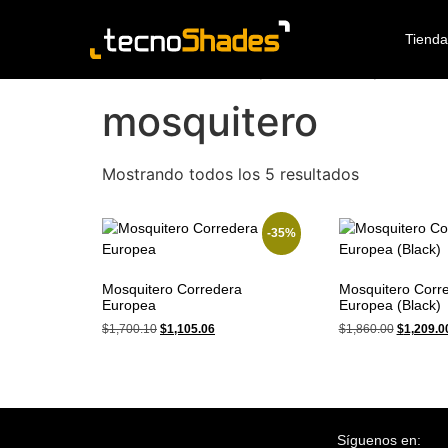
Haz clic aquí
Tiend
/ Productos etiquetados “mosquitero”
Inicio
mosquitero
Mostrando todos los 5 resultados
-35%
Mosquitero Corredera
Mosquitero Corr
Europea
Europea (Black)
$
1,700.10
$
1,105.06
$
1,860.00
$
1,209.0
Síguenos en: