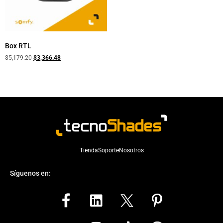
Box RTL
$
5,179.20
$
3,366.48
Tienda
Soporte
Nosotros
Síguenos en: