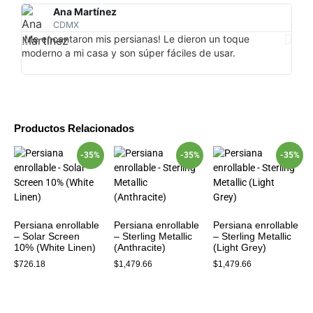
Ana Martínez
CDMX
¡Me encantaron mis persianas! Le dieron un toque
Mis 
moderno a mi casa y son súper fáciles de usar.
sala
El e
Productos Relacionados
-35%
-35%
-35%
Persiana enrollable
Persiana enrollable
Persiana enrollable
– Solar Screen
– Sterling Metallic
– Sterling Metallic
10% (White Linen)
(Anthracite)
(Light Grey)
$726.18
$1,479.66
$1,479.66